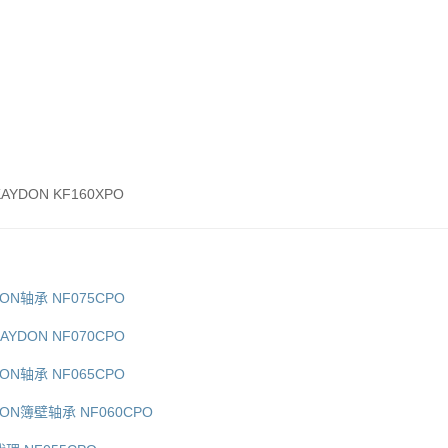
AYDON KF160XPO
DON轴承 NF075CPO
AYDON NF070CPO
DON轴承 NF065CPO
DON簿壁轴承 NF060CPO