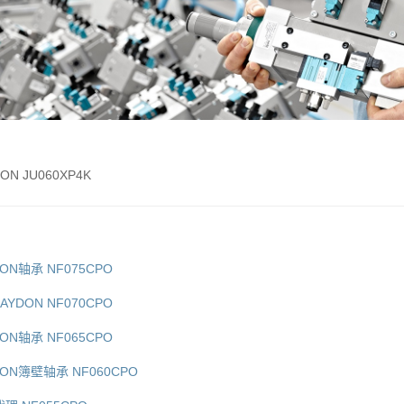
ON JU060XP4K
DON轴承 NF075CPO
AYDON NF070CPO
DON轴承 NF065CPO
DON簿壁轴承 NF060CPO